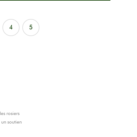
4
5
es rosiers
 un soutien