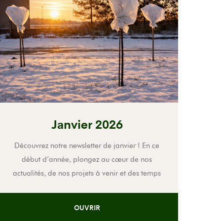
Janvier 2026
Découvrez notre newsletter de janvier ! En ce
début d’année, plongez au cœur de nos
actualités, de nos projets à venir et des temps
forts qui lanceront cette nouvelle dynamique. Ne
manquez rien !
OUVRIR