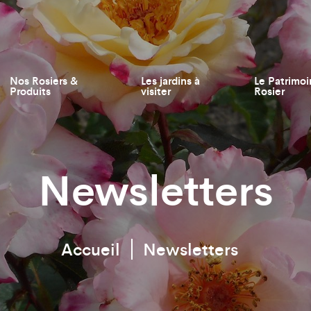
Nos Rosiers &
Les jardins à
Le Patrimoi
Produits
visiter
Rosier
Newsletters
Accueil
Newsletters