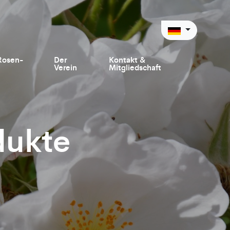
Rosen-
Der
Kontakt &
Verein
Mitgliedschaft
dukte