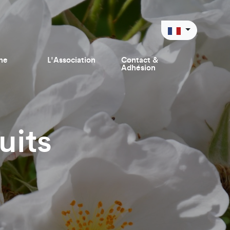
ne
L'Association
Contact &
Adhésion
uits